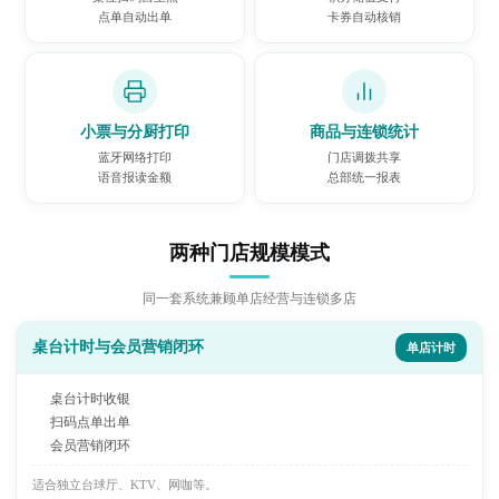
点单自动出单
卡券自动核销
小票与分厨打印
商品与连锁统计
蓝牙网络打印
门店调拨共享
语音报读金额
总部统一报表
两种门店规模模式
同一套系统兼顾单店经营与连锁多店
桌台计时与会员营销闭环
单店计时
桌台计时收银
扫码点单出单
会员营销闭环
适合独立台球厅、KTV、网咖等。