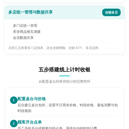
多店统一管理与数据共享
连锁多店
多门店统一管理
库存商品相互调拨
会员数据共享
总部汇总查看各门店报表，适合连锁网咖、连锁 KTV、多店品牌。
五步搭建线上计时收银
从配置桌台到库存统计的完整闭环
配置桌台与价格
1
后台建立桌台包间，设置平日周末价格、时段价格、最低消费与包
时段规则
顾客开台点单
2
员工手机开台或顾客扫码点单，系统自动按时间计费