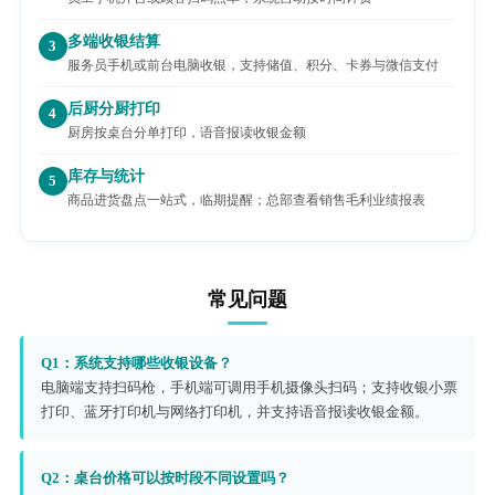
多端收银结算
3
服务员手机或前台电脑收银，支持储值、积分、卡券与微信支付
后厨分厨打印
4
厨房按桌台分单打印，语音报读收银金额
库存与统计
5
商品进货盘点一站式，临期提醒；总部查看销售毛利业绩报表
常见问题
Q1：系统支持哪些收银设备？
电脑端支持扫码枪，手机端可调用手机摄像头扫码；支持收银小票
打印、蓝牙打印机与网络打印机，并支持语音报读收银金额。
Q2：桌台价格可以按时段不同设置吗？